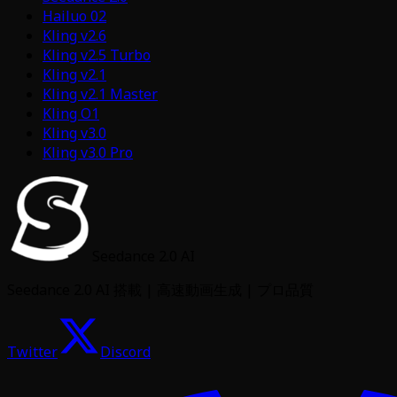
Hailuo 02
Kling v2.6
Kling v2.5 Turbo
Kling v2.1
Kling v2.1 Master
Kling O1
Kling v3.0
Kling v3.0 Pro
Seedance 2.0 AI
Seedance 2.0 AI 搭載 | 高速動画生成 | プロ品質
Twitter
Discord