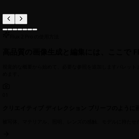
Flux 2 Pro の使用方法
高品質の画像生成と編集には、ここで Flu
視覚的な概要から始めて、必要な参照を追加しますパレット
めます。
01
クリエイティブ ディレクション ブリーフのように
被写体、マテリアル、照明、レンズの感触、モデルに持たせ