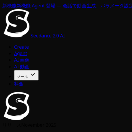
新機能
新機能 Agent 登場 — 会話で動画生成、パラメータ設
Seedance 2.0 AI
Create
Agent
AI 画像
AI 動画
ツール
料金
リリース
November 2025