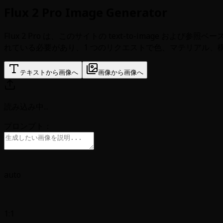
Flux 2 Pro Image Generator
Flux 2 Pro は、このサイトの text-to-image
れている必要があり、1 つのリクエストで色、マテリアル、
テキストから画像へ
画像から画像へ
読み込み中
...
プロンプト：
auto
1:1