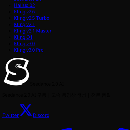
Hailuo 02
Kling v2.6
Kling v2.5 Turbo
Kling v2.1
Kling v2.1 Master
Kling O1
Kling v3.0
Kling v3.0 Pro
Seedance 2.0 AI
Seedance 2.0 AI 구동 | 고속 동영상 생성 | 전문 품질
Twitter
Discord