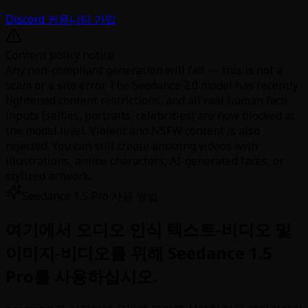
Discord 커뮤니티 가입
Content policy notice
Any non-compliant generation will fail — this is not a
scam or a site error. The Seedance 2.0 model has recently
tightened content restrictions, and all real human face
inputs (selfies, portraits, celebrities) are now blocked at
the model level. Violent and NSFW content is also
rejected. You can still create amazing videos with
illustrations, anime characters, AI-generated faces, or
stylized artwork.
Seedance 1.5 Pro 사용 방법
여기에서 오디오 인식 텍스트-비디오 및
이미지-비디오를 위해 Seedance 1.5
Pro를 사용하십시오.