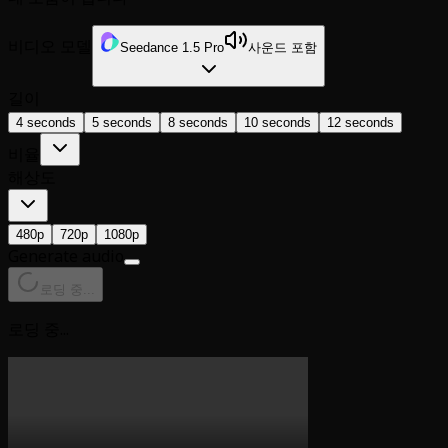
비디오 모델
Seedance 1.5 Pro
사운드 포함
길이
4 seconds
5 seconds
8 seconds
10 seconds
12 seconds
비율
해상도
480p
720p
1080p
Generate audio
로딩 중...
로딩 중...