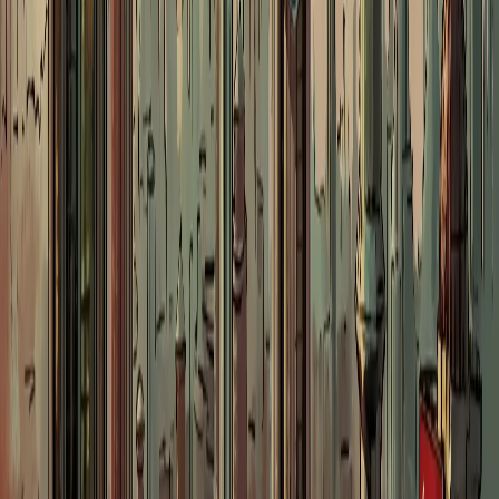
以参考图人
原图或点缀
[画像1]
を生成。