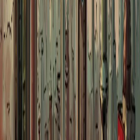
以参考图人
原图或点缀
[画像1]
を生成。