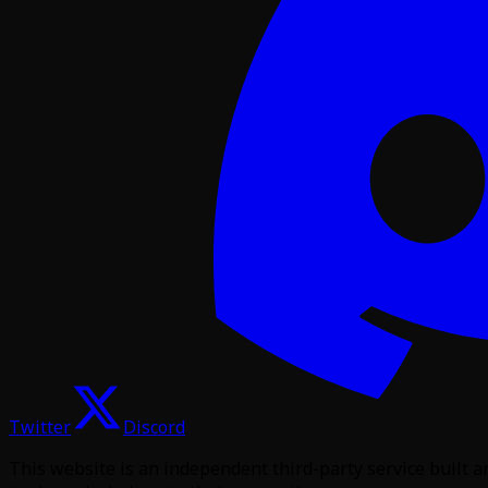
Twitter
Discord
This website is an independent third-party service built 