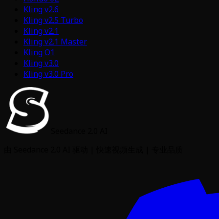
Kling v2.6
Kling v2.5 Turbo
Kling v2.1
Kling v2.1 Master
Kling O1
Kling v3.0
Kling v3.0 Pro
Seedance 2.0 AI
由 Seedance 2.0 AI 驱动 | 快速视频生成 | 专业品质