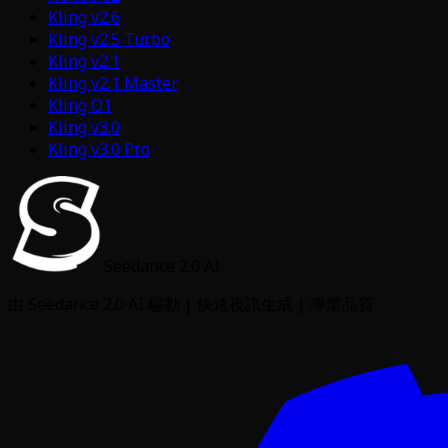
Kling v2.6
Kling v2.5 Turbo
Kling v2.1
Kling v2.1 Master
Kling O1
Kling v3.0
Kling v3.0 Pro
Seedance 2.0 AI
由 Seedance 2.0 AI 驅動 | 快速視訊生成 | 專業品質