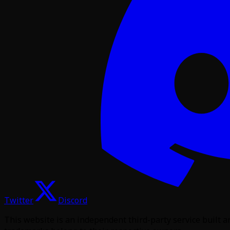
Twitter
Discord
This website is an independent third-party service built 