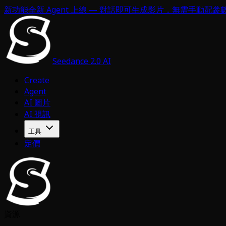
新功能
全新 Agent 上線 — 對話即可生成影片，無需手動配參
Seedance 2.0 AI
Create
Agent
AI 圖片
AI 視訊
工具
定價
資源